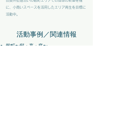
旧奥州街道沿いの穀町エリアでの自邸の新築を機
に、小商いスペースを活用したエリア再生を目標に
活動中。
活動事例／関連情報
穀町〜邸・亭・庭〜
メンバー一覧へ