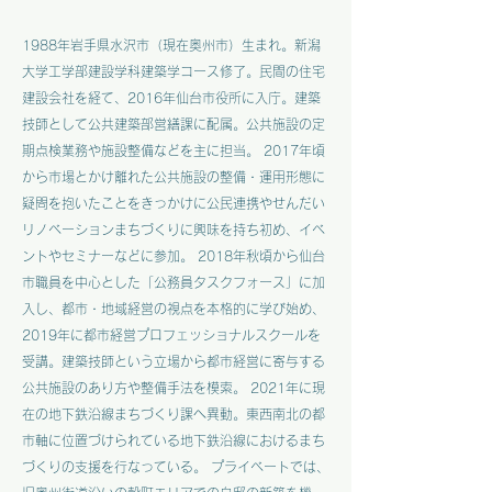
1988年岩手県水沢市（現在奥州市）生まれ。新潟
大学工学部建設学科建築学コース修了。民間の住宅
建設会社を経て、2016年仙台市役所に入庁。建築
技師として公共建築部営繕課に配属。公共施設の定
期点検業務や施設整備などを主に担当。 2017年頃
から市場とかけ離れた公共施設の整備・運用形態に
疑問を抱いたことをきっかけに公民連携やせんだい
リノベーションまちづくりに興味を持ち初め、イベ
ントやセミナーなどに参加。 2018年秋頃から仙台
市職員を中心とした「公務員タスクフォース」に加
入し、都市・地域経営の視点を本格的に学び始め、
2019年に都市経営プロフェッショナルスクールを
受講。建築技師という立場から都市経営に寄与する
公共施設のあり方や整備手法を模索。 2021年に現
在の地下鉄沿線まちづくり課へ異動。東西南北の都
市軸に位置づけられている地下鉄沿線におけるまち
づくりの支援を行なっている。 プライベートでは、