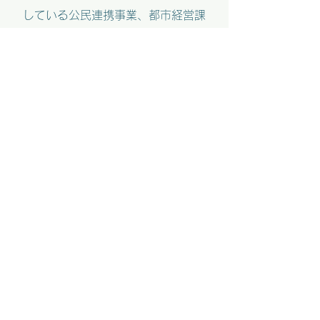
している公民連携事業、都市経営課
題解決につながるプロジェクトをま
とめた「公民連携事業ケーススタデ
ィブック」を出版しています。
詳しくはこちら