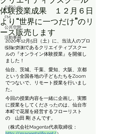
クリエイティブスクール
お知らせ
体験授業成果 １２月６日
FM
より“世界に一つだけ”のリ
公共空間
ース販売します
活動事例
2020年12月5日（土）に、当法人のプロ
ジェクトであるクリエイティブスクー
役員の活動
ルの『オンライン体験授業』を開催し
ました！
仙台、茨城、千葉、愛知、大阪、京都
という全国各地の子どもたちをZoom
でつないで、リモート授業を行いまし
た。
今回の授業内容を一緒に企画し、実際
に授業をしてくださったのは、仙台市
本町で花屋を経営するフローリスト
の　山田 剛 さんです。
（株式会社Magenta代表取締役：
http://magentalife.net/
）