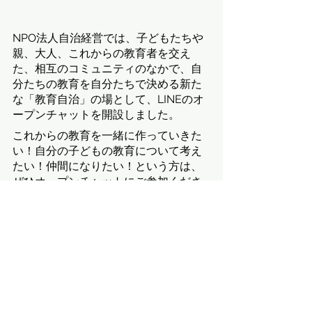
NPO法人自治経営では、子どもたちや
親、大人、これからの教育者を交え
た、相互のコミュニティのなかで、自
分たちの教育を自分たちで決める新た
な「教育自治」の場として、LINEのオ
ープンチャットを開設しました。
これからの教育を一緒に作っていきた
い！自分の子どもの教育について考え
たい！仲間になりたい！という方は、
ぜひオープンチャットにご参加くださ
い。
〇オープンチャット「クリエイティブ
スクール - セルフマネジメントを育む
新たな学校づくり-」
https://line.me/ti/g2/LsnwS-
HBnAT9bOdu4O_dGg...