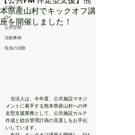
【公共FM 伴走型支援】熊
お知らせ
本県産山村でキックオフ講
FM
座を開催しました！
公共空間
活動事例
役員の活動
　当法人は、今年度、公共施設マネジ
メントに着手する熊本県産山村への伴
走型支援業務として、公共施設カルテ
作成と総合管理計画の見直しをお手伝
いしています。
　先日、キックオフ講座を開催し、FM