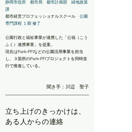
静岡市役所　都市局　都市計画部　緑地政策
課
都市経営プロフェッショナルスクール　
公園
専門課程 １期 修了
公園行政と福祉事業が連携した「公福（こう
ふく）連携事業」を提案。
現在は
Park-PFIなどの公園活用事業を担当
し、３箇所のPark-PFIプロジェクトを同時並
行で推進している。
聞き手：川辺　聖子
立ち上げのきっかけは、
ある人からの連絡