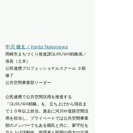
中川 健太 / Kenta Nakagawa
岡崎市まちづくり推進課
QURUWA
戦略係／
係長（土木）
公民連携プロフェッショナルスクール ３期 
修了
公共空間事業部リーダー
公民連携で公共空間活用を推進する
「QURUWA戦略」を、立ち上げから現在ま
で１０年以上担当。過去に河川や道路空間活
用を担当し、プライベートでは公共空間事業
部のメンバーでもある畑氏と共に、家守社を
立ち上げ活動中。管理者と民間の両方の立場