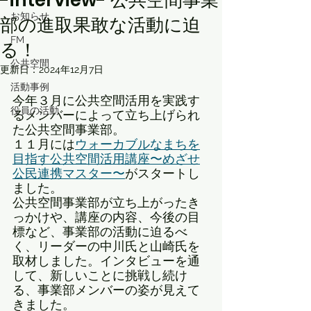
-interview- 公共空間事業
お知らせ
部の進取果敢な活動に迫
FM
る！
公共空間
更新日：
2024年12月7日
活動事例
今年３月に公共空間活用を実践す
役員の活動
るメンバーによって立ち上げられ
た公共空間事業部。
１１月には
ウォーカブルなまちを
目指す公共空間活用講座〜めざせ
公民連携マスター〜
がスタートし
ました。
公共空間事業部が立ち上がったき
っかけや、講座の内容、今後の目
標など、事業部の活動に迫るべ
く、リーダーの中川氏と山崎氏を
取材しました。インタビューを通
して、新しいことに挑戦し続け
る、事業部メンバーの姿が見えて
きました。